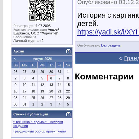
Опубликовано 03.12.2
История с картинк
детей.
Регистрация
11.07.2005
Краткая информация
Андрей
https://yadi.sk/i
Щербаков, ООО "Формат-Д"
Сообщений
37
Личный журнал
2
Опубликовано
Без раздела
Архив
«
Гран
<
Август 2026
Su
Mo
Tu
We
Th
Fr
Sa
26
27
28
29
30
31
1
Комментарии
2
3
4
5
6
7
8
9
10
11
12
13
14
15
16
17
18
19
20
21
22
23
24
25
26
27
28
29
30
31
1
2
3
4
5
Свежие публикации
"Некнижка "Теремок" – история
создания
Грандиозный pop-up проект книги