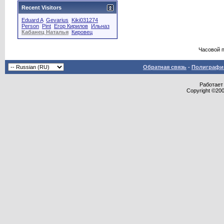
Recent Visitors
Eduard A
Gevarius
Kiki031274
Person
Pint
Егор Кирилов
Ильназ
Кабанец Наталья
Кировец
Часовой 
Обратная связь
-
Полиграфия
Работает 
Copyright ©2000