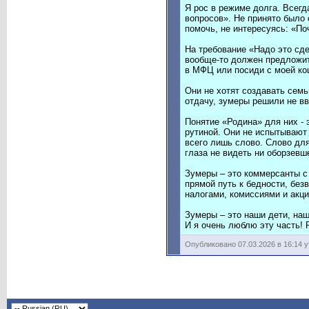
Я рос в режиме долга. Всегд
вопросов». Не принято было 
помочь, не интересуясь: «По
На требование «Надо это сде
вообще-то должен предложить 
в МФЦ или посиди с моей ко
Они не хотят создавать семь
отдачу, зумеры решили не вв
Понятие «Родина» для них -
рутиной. Они не испытывают 
всего лишь слово. Слово для
глаза не видеть ни оборзевш
Зумеры – это коммерсанты с 
прямой путь к бедности, без
налогами, комиссиями и акци
Зумеры – это наши дети, наш
И я очень люблю эту часть! Р
Опубликовано 07.03.2026 в 16:14 