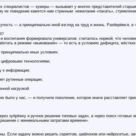
х специалистов — зумеры — вызывает у многих представителей старши
ому их поведение кажется нам странным: нежелание «пахать», стремлени
лупость — а принципиально иной взгляд на труд и жизнь. Разберёмся, в 
й?
 и воспитания формировала универсалов: считалось нормой, что челов
ботать в режиме «выживания» — то есть в условиях дефицита, жёстких 
 принципиально иных условиях:
ы цифровыми технологиями;
у к информации;
яет рутинные операции;
нной нагрузкой.
 не было у нас, — и получили поколение, которое иначе расставляет при
ерез зубрёжку и ручное решение типовых задач, а через поиск готовых
 решение с минимальными затратами времени».
ы. Если задачу можно решить скриптом, шаблоном или нейросетью, заче