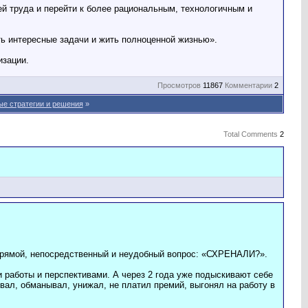
ей труда и перейти к более рациональным, технологичным и
ть интересные задачи и жить полноценной жизнью».
изации.
Просмотров
11867
Комментарии
2
ые стратегии и решения
»
Total Comments
2
 прямой, непосредственный и неудобный вопрос: «СХРЕНАЛИ?».
 работы и перспективами. А через 2 года уже подыскивают себе
вал, обманывал, унижал, не платил премий, выгонял на работу в