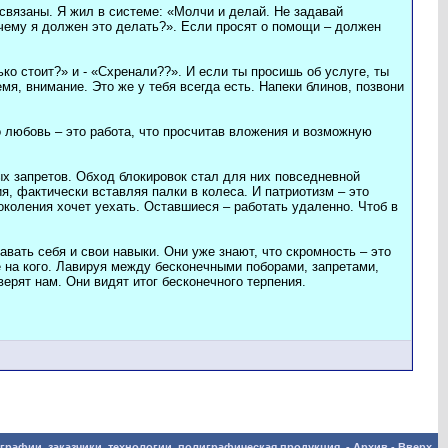
 связаны. Я жил в системе: «Молчи и делай. Не задавай
очему я должен это делать?». Если просят о помощи – должен
ько стоит?» и - «Схренали??». И если ты просишь об услуге, ты
емя, внимание. Это же у тебя всегда есть. Напеки блинов, позвони
о любовь – это работа, что просчитав вложения и возможную
х запретов. Обход блокировок стал для них повседневной
я, фактически вставляя палки в колеса. И патриотизм – это
околения хочет уехать. Оставшиеся – работать удаленно. Чтоб в
вать себя и свои навыки. Они уже знают, что скромность – это
не на кого. Лавируя между бесконечными поборами, запретами,
ерят нам. Они видят итог бесконечного терпения.
графии, заказчики, технологии, полиграфическая продукция.
-
Архив
-
Вверх