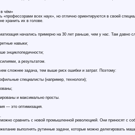
 в чём»
ть «профессорами всех наук», но отлично ориентируются в своей специ
не хранить их в голове.
матизация начались примерно на 30 лет раньше, чем у нас. Там давно с
кретные навыки;
ыше энциклопедичности;
силиями, а результатом.
чем сложнее задача, тем выше риск ошибки и затрат. Поэтому:
фильные специалисты (например, технологи);
ованы;
ированы и максимально просты.
ия — это оптимизация.
.
 можно сравнить с новой промышленной революцией. Они приносят с соб
желание выполнять рутинные задачи, которые можно делегировать маш