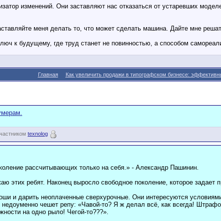
изатор изменений. Они заставляют нас отказаться от устаревших модел
заставляйте меня делать то, что может сделать машина. Дайте мне реша
люч к будущему, где труд станет не повинностью, а способом самореал
Главная
Как увеличить продажи в типографском бизнесе: эффективн
умерам.
участником
texnolog
коление рассчитывающих только на себя.» - Александр Пашинин.
жаю этих ребят. Наконец выросло свободное поколение, которое задает
роши и дарить неоплаченные сверхурочные. Они интересуются условиями
 недоуменно чешет репу: «Чавой-то? Я ж делал всё, как всегда! Штрафо
жности на одно рыло! Чегой-то???».