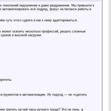
х поколений недоумение и даже раздражение. Мы привыкли к
е автоматизировать всё подряд, фокус на балансе работы и
чём суть этого сдвига и как к нему адаптироваться.
ек может освоить несколько профессий, решать сложные
сроков и высокой нагрузки.
оритеты.
 инструментов и автоматизацию. Их подход — не «сделать
м тратить на неё часы ручного труда? Это не лень, а