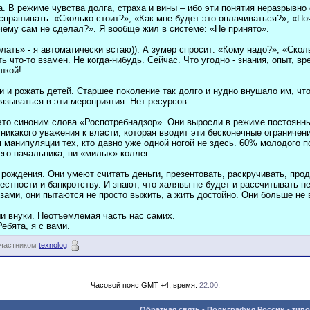
а. В режиме чувства долга, страха и вины – ибо эти понятия неразрывно
спрашивать: «Сколько стоит?», «Как мне будет это оплачиваться?», «П
чему сам не сделал?». Я вообще жил в системе: «Не принято».
лать» - я автоматически встаю)). А зумер спросит: «Кому надо?», «Скол
что-то взамен. Не когда-нибудь. Сейчас. Что угодно - знания, опыт, вр
шкой!
и и рожать детей. Старшее поколение так долго и нудно внушало им, чт
язываться в эти мероприятия. Нет ресурсов.
 это синоним слова «Роспотребнадзор». Они выросли в режиме постоянны
никакого уважения к власти, которая вводит эти бесконечные ограничени
 манипуляции тех, кто давно уже одной ногой не здесь. 60% молодого п
его начальника, ни «милых» коллег.
рождения. Они умеют считать деньги, презентовать, раскручивать, прода
вестности и банкротству. И знают, что халявы не будет и рассчитывать 
зами, они пытаются не просто выжить, а жить достойно. Они больше не в
и внуки. Неотъемлемая часть нас самих.
ебята, я с вами.
участником
texnolog
Часовой пояс GMT +4, время:
22:00
.
Обратная связь
-
Полиграфия России - типо