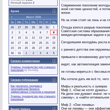
Личный журнал
2
Современное поколение молоды
иной системе ценностей, и пот
Архив
жизни.
<
Август 2026
Но за этим стоят не лень и не г
Su
Mo
Tu
We
Th
Fr
Sa
Откуда взялся разрыв поколени
26
27
28
29
30
31
1
Советская система образования
2
3
4
5
6
7
8
междисциплинарные задачи и ра
9
10
11
12
13
14
15
Сегодняшняя молодёжь росла в
16
17
18
19
20
21
22
23
24
25
26
27
28
29
с раннего детства они окружен
30
31
1
2
3
4
5
привыкли к мгновенному доступ
Свежие комментарии
видят, как автоматизация замен
Зумеры: руководство для старшего
поколения
by
texnolog
не готовы мириться с бессмысле
Мы хотели дать им всё то, чего
Свежие публикации
Мифы и реальность о зумерах
Как увеличить продажи в
типографском бизнесе:
Миф 1: «Они не хотят думать»
эффективные стратегии и решения
На деле они думают иначе: не ч
Зумеры: руководство для старшего
самому», а «найти оптимальное
поколения
Миф 2: «Они ленивы»
Они не ленивы — они эффективн
Recent Visitors