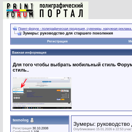
Принт-форум - полиграфическая продукция, сувениры, наружная реклама.
Зумеры: руководство для старшего поколения
Регистрация
М
Важная информация
Для того чтобы выбрать мобильный стиль Форума
стиль..
texnolog
Зумеры: руководство
Регистрация
30.10.2008
Опубликовано 15.01.2026 в 22:53 уча
Сообщений
1,108