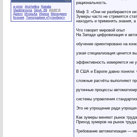
рациональность.
a-prior
Anzhelika
Natalia
Vladimirovna
SimA_88
АБВГД
Миф 3: «Они не разбираются ни
Даянч
ИгорьКа
Ирина
Менеджер
Зумеры часто не стремятся ста
Ксения
Типография «Гутенберг»
находить и применять знания, а 
Что говорит мировой опыт
На Западе цифровизация и авто
обучение ориентировано на кон
узкая специализация ценится в
эффективность измеряется не у
В США и Европе давно поняли: 
сложные расчёты выполняют про
рутинные процессы автоматизир
системы управления стандартиз
Это не упрощение ради упрощен
Как зумеры меняют рынок труда
Приход зумеров на рынок труда
Требование автоматизации — не