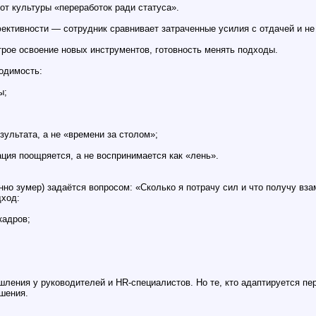
от культуры «переработок ради статуса».
ктивности — сотрудник сравнивает затраченные усилия с отдачей и не г
трое освоение новых инструментов, готовность менять подходы.
ходимость:
ы;
зультата, а не «времени за столом»;
ация поощряется, а не воспринимается как «лень».
нно зумер) задаётся вопросом: «Сколько я потрачу сил и что получу вз
дход:
кадров;
шления у руководителей и HR‑специалистов. Но те, кто адаптируется пе
шения.