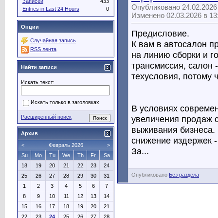
Записей
433
Опубликовано 24.02.2026
Entries in Last 24 Hours
0
Изменено 02.03.2026 в 1
Опции
Предисловие.
Случайная запись
К вам в автосалон п
RSS лента
на линию сборки и го
трансмиссия, салон 
Найти записи
техусловия, потому ч
Искать текст:
Искать только в заголовках
В условиях совреме
увеличения продаж с
Расширенный поиск
выживания бизнеса. 
Архив
снижение издержек -
<
Февраль 2026
>
За...
Su
Mo
Tu
We
Th
Fr
Sa
18
19
20
21
22
23
24
Опубликовано
Без раздела
25
26
27
28
29
30
31
1
2
3
4
5
6
7
8
9
10
11
12
13
14
15
16
17
18
19
20
21
22
23
24
25
26
27
28