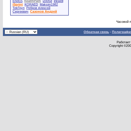
Enot15
healthPath
i2005d
inkwell
iSprint
KORAED
Maksim1982
TekГруп
Ребров Алексей
Сергеевич
Сазонов Андрей
Часовой 
Обратная связь
-
Полиграфия
Работает 
Copyright ©2000