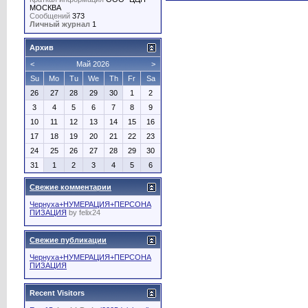
МОСКВА
Сообщений
373
Личный журнал
1
Архив
<
Май 2026
>
Su
Mo
Tu
We
Th
Fr
Sa
26
27
28
29
30
1
2
3
4
5
6
7
8
9
10
11
12
13
14
15
16
17
18
19
20
21
22
23
24
25
26
27
28
29
30
31
1
2
3
4
5
6
Свежие комментарии
Чернуха+НУМЕРАЦИЯ+ПЕРСОНА
ПИЗАЦИЯ
by
felix24
Свежие публикации
Чернуха+НУМЕРАЦИЯ+ПЕРСОНА
ПИЗАЦИЯ
Recent Visitors