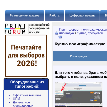
Размещение заказов
Работа
Цифровая печать
Б
Принт-форум - полиграфическая
площадка
>
Куплю, требуется
Куплю полиграфическую 
Регистрация
Для того чтобы выбрать моб
выбрать в поле, указанном н
Оборудование из
типографий:
Офсетные машины
ЦПМ
Допечатное
оборудование