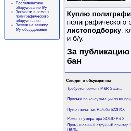
Послепечатное
оборудование б/у
Запчасти и ремонт
Куплю полиграфи
полиграфического
полиграфического 
оборудования
Заявки на закупку
листоподборку
, 
б/у оборудования
и б/у.
За публикацию 
бан
Сегодня в обсуждениях
Требуется ремонт M&R Satur...
Просьба по консультации по uv при
Нужен печатник Райоби 522HXX
Ремонт нумератора SOLID PS-2
Промышленный струйный принтер H
H970...