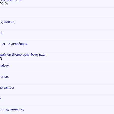
2019)
 удаленно
но
щика и дизайнера
изайнер Видеограф Фотограф
7)
работу
типов.
ые заказы
!
 сотрудничеству