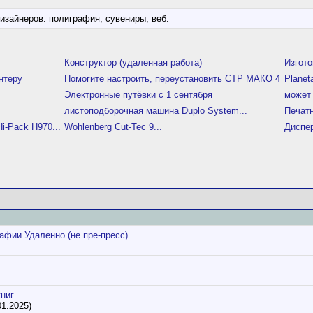
изайнеров: полиграфия, сувениры, веб.
Конструктор (удаленная работа)
Изгото
нтеру
Помогите настроить, переустановить СТР МАКО 4
Planet
Электронные путёвки с 1 сентября
может 
листоподборочная машина Duplo System...
Печат
-Pack H970...
Wohlenberg Cut-Tec 9...
Диспе
афии Удаленно (не пре-пресс)
ниг
1.2025)