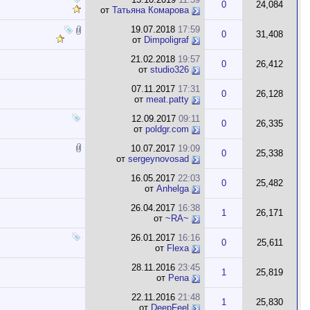
0
24,084
от
Татьяна Комарова
19.07.2018
17:59
0
31,408
от
Dimpoligraf
21.02.2018
19:57
0
26,412
от
studio326
07.11.2017
17:31
0
26,128
от
meat.patty
12.09.2017
09:11
0
26,335
от
poldgr.com
10.07.2017
19:09
0
25,338
от
sergeynovosad
16.05.2017
22:03
0
25,482
от
Anhelga
26.04.2017
16:38
1
26,171
от
~RA~
26.01.2017
16:16
0
25,611
от
Flexa
28.11.2016
23:45
1
25,819
от
Pena
22.11.2016
21:48
1
25,830
от
DeepFeel