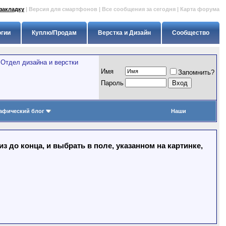
закладку
|
Версия для смартфонов
|
Все сообщения за сегодня
|
Карта форума
огии
Куплю/Продам
Верстка и Дизайн
Сообщество
>
Отдел дизайна и верстки
Имя
Запомнить?
Пapoль
афический блог
Наши
 до конца, и выбрать в поле, указанном на картинке,