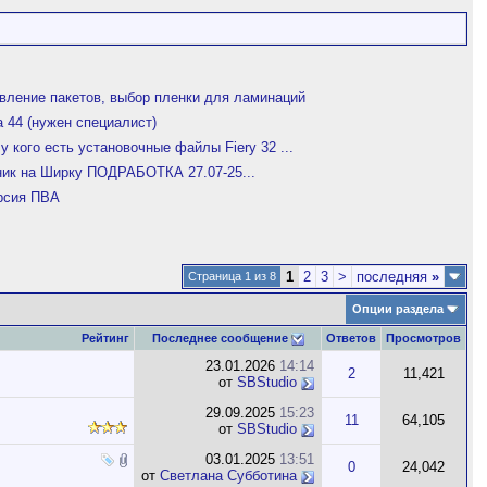
вление пакетов, выбор пленки для ламинаций
a 44 (нужен специалист)
у кого есть установочные файлы Fiery 32 ...
ник на Ширку ПОДРАБОТКА 27.07-25...
рсия ПВА
1
2
3
>
последняя
»
Страница 1 из 8
Опции раздела
Рейтинг
Последнее сообщение
Ответов
Просмотров
23.01.2026
14:14
2
11,421
от
SBStudio
29.09.2025
15:23
11
64,105
от
SBStudio
03.01.2025
13:51
0
24,042
от
Светлана Субботина