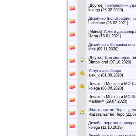
[Другое]
Препрессник уд
kolega (26.02.2020)
Дизайнер (полиграфия, к
i_denisov (26.02.2021)
[Минск]
Услуги дизайнер
Илля (13.01.2021)
Дизайнер с большим опы
dipe (09.11.2020)
[Другое]
Для молодых ти
Dimpoligraf (07.10.2020)
Услуги дизайнера
alex_k (01.09.2020)
Печать в Москве и МО
Ди
kolega (06.08.2020)
Печать в Москве и МО
Ше
Marina@ (29.07.2020)
Издательство Перо - дел
Издательство Перо (22.07
Дизайн, верстка и препр
kolega (11.10.2019)
Дизайнер с опытом работ