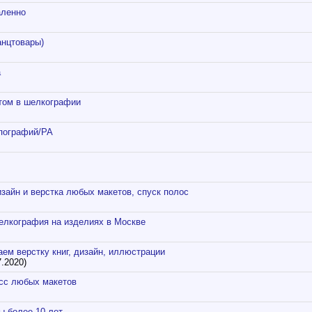
аленно
анцтовары)
а
том в шелкографии
пографий/РА
зайн и верстка любых макетов, спуск полос
лкография на изделиях в Москве
аем верстку книг, дизайн, иллюстрации
.2020)
есс любых макетов
ы более 10 лет