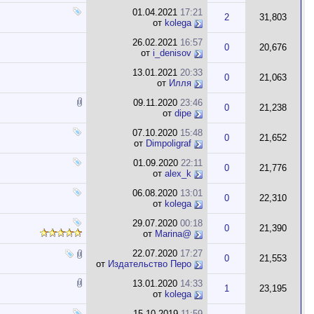
01.04.2021
17:21
2
31,803
от
kolega
26.02.2021
16:57
0
20,676
от
i_denisov
13.01.2021
20:33
0
21,063
от
Илля
09.11.2020
23:46
0
21,238
от
dipe
07.10.2020
15:48
0
21,652
от
Dimpoligraf
01.09.2020
22:11
0
21,776
от
alex_k
06.08.2020
13:01
0
22,310
от
kolega
29.07.2020
00:18
0
21,390
от
Marina@
22.07.2020
17:27
0
21,553
от
Издательство Перо
13.01.2020
14:33
1
23,195
от
kolega
15.10.2019
11:59