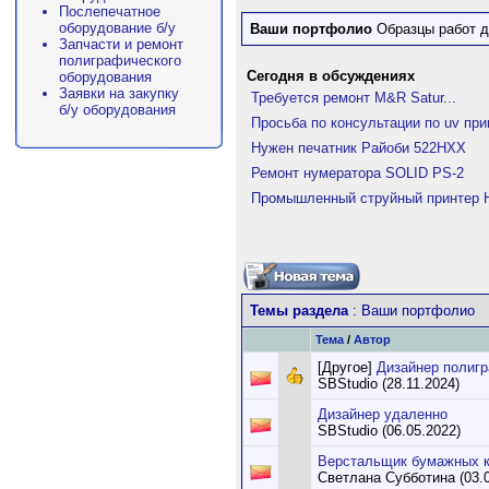
Послепечатное
оборудование б/у
Ваши портфолио
Образцы работ д
Запчасти и ремонт
полиграфического
Сегодня в обсуждениях
оборудования
Заявки на закупку
Требуется ремонт M&R Satur...
б/у оборудования
Просьба по консультации по uv при
Нужен печатник Райоби 522HXX
Ремонт нумератора SOLID PS-2
Промышленный струйный принтер Hi
Темы раздела
: Ваши портфолио
Тема
/
Автор
[Другое]
Дизайнер полигр
SBStudio (28.11.2024)
Дизайнер удаленно
SBStudio (06.05.2022)
Верстальщик бумажных к
Светлана Субботина (03.0