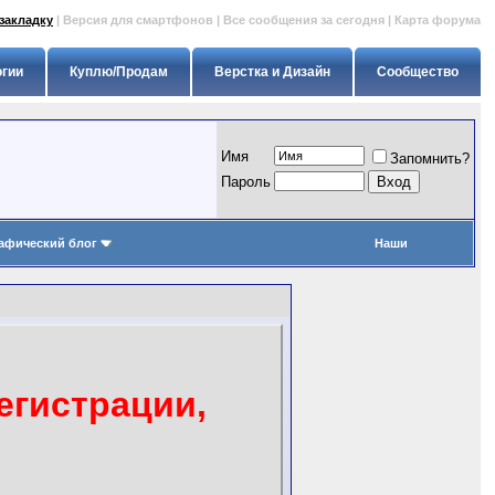
закладку
|
Версия для смартфонов
|
Все сообщения за сегодня
|
Карта форума
огии
Куплю/Продам
Верстка и Дизайн
Сообщество
Имя
Запомнить?
Пapoль
афический блог
Наши
егистрации,