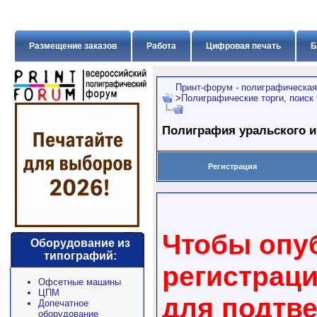
Размещение заказов
Работа
Цифровая печать
Б
Принт-форум - полиграфическая
>
Полиграфические торги, поиск
Полиграфия уральского и
Регистрация
Чтобы опуб
Оборудование из
типографий:
регистрац
Офсетные машины
ЦПМ
для подтв
Допечатное
оборудование