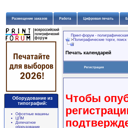
Размещение заказов
Работа
Цифровая печать
Б
Принт-форум - полиграфическая
>
Полиграфические торги, поиск
Печать календарей
Регистрация
Чтобы опуб
Оборудование из
типографий:
регистраци
Офсетные машины
ЦПМ
подтвержде
Допечатное
оборудование