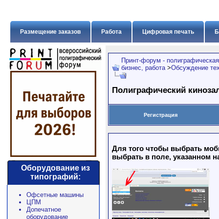
Размещение заказов
Работа
Цифровая печать
Б
Принт-форум - полиграфическая
бизнес, работа
>
Обсуждение тех
Полиграфический киноза
Регистрация
Для того чтобы выбрать моб
выбрать в поле, указанном н
Оборудование из
типографий:
Офсетные машины
ЦПМ
Допечатное
оборудование