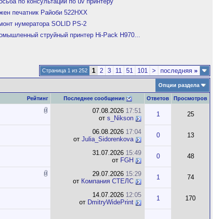
осьба по консультации по uv принтеру
жен печатник Райоби 522HXX
монт нумератора SOLID PS-2
омышленный струйный принтер Hi-Pack H970...
1
2
3
11
51
101
>
последняя
»
Страница 1 из 252
Опции раздела
Рейтинг
Последнее сообщение
Ответов
Просмотров
07.08.2026
17:51
1
25
от
s_Nikson
06.08.2026
17:04
0
13
от
Julia_Sidorenkova
31.07.2026
15:49
0
48
от
FGH
29.07.2026
15:29
1
74
от
Компания СТЕЛС
14.07.2026
12:05
1
170
от
DmitryWidePrint