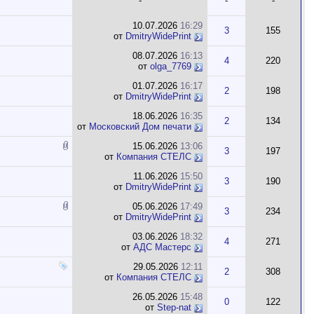
-
-
-
10.07.2026
16:29
3
155
от
DmitryWidePrint
08.07.2026
16:13
4
220
от
olga_7769
01.07.2026
16:17
2
198
от
DmitryWidePrint
18.06.2026
16:35
2
134
от
Московский Дом печати
15.06.2026
13:06
3
197
от
Компания СТЕЛС
11.06.2026
15:50
3
190
от
DmitryWidePrint
05.06.2026
17:49
3
234
от
DmitryWidePrint
03.06.2026
18:32
4
271
от
АДС Мастерс
29.05.2026
12:11
2
308
от
Компания СТЕЛС
26.05.2026
15:48
0
122
от
Step-nat