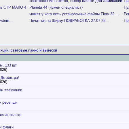
Изготовление пакетов, выбор пленки для ламинаций
Пр
ить СТР МАКО 4
Planeta 44 (нужен специалист)
Ну
может у кого есть установочные файлы Fiery 32 ...
Ре
stem...
Печатник на Ширку ПОДРАБОТКА 27.07-25...
Пр
кции, световые панно и вывески
м, 133 шт
2026)
 До завтра!
2026)
н эвакуации
у ресепшн
астик золото
и флаги