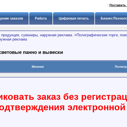
|
Поставить 
ение заказов
Работа
Цифровая печать
Бизнес/Технол
 продукция, сувениры, наружная реклама.
>
Полиграфические торги, пои
ружная реклама
световые панно и вывески
Мнения
Полигр
ковать заказ без регистра
подтверждения электронной