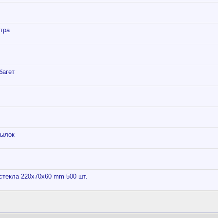
етра
багет
тылок
гстекла 220х70х60 mm 500 шт.