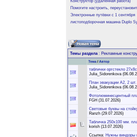
Конструктор (удаленная работа)
Помогите настроить, переустанов
Электронные путёвки с 1 сентября
листоподборочная машина Duplo Sy
Темы раздела
: Рекламные констру
Тема
/
Автор
таблички оргстекло 27х8с
Julia_Sidorenkova (06.08.
План эвакуации А2, 2 шт.
Julia_Sidorenkova (06.08.
Фотолюминесцентный пла
FGH (31.07.2026)
Световые буквы на стойк
Ranzh (29.07.2026)
Табличка 250х100 мм. пл
korish (13.07.2026)
Ссылка:
Нужны виндоры 