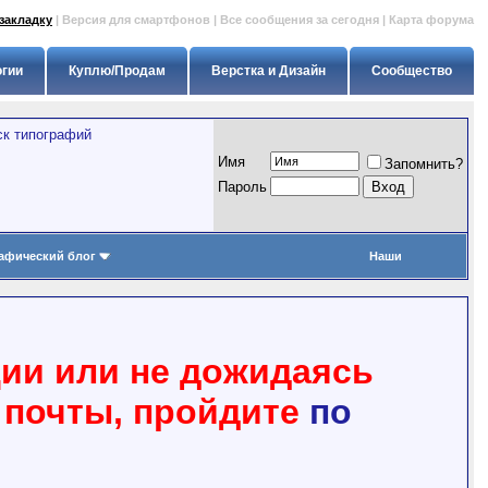
закладку
|
Версия для смартфонов
|
Все сообщения за сегодня
|
Карта форума
огии
Куплю/Продам
Верстка и Дизайн
Сообщество
ск типографий
Имя
Запомнить?
Пapoль
афический блог
Наши
ции или не дожидаясь
 почты, пройдите
по