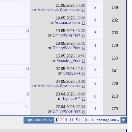
21.05.2026
14:28
2
149
от
Московский Дом печати
19.05.2026
15:38
4
202
от
АнамаксПринт
19.05.2026
15:33
3
203
от
DmitryWidePrint
19.05.2026
15:15
1
179
от
DmitryWidePrint
15.05.2026
19:56
0
160
от
Maestro_Print
07.05.2026
17:01
2
241
от
Старшина
04.05.2026
18:39
2
229
от
Московский Дом печати
23.04.2026
18:48
0
213
от
Буква-РФ
22.04.2026
22:34
1
279
от
DmitryWidePrint
1
2
3
11
51
101
>
последняя
»
Страница 1 из 252