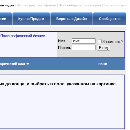
закладку
|
Версия для смартфонов
|
Все сообщения за сегодня
|
Карта форума
огии
Куплю/Продам
Верстка и Дизайн
Сообщество
>
Полиграфический бизнес
Имя
Запомнить?
Пapoль
афический блог
Наши
 до конца, и выбрать в поле, указанном на картинке,