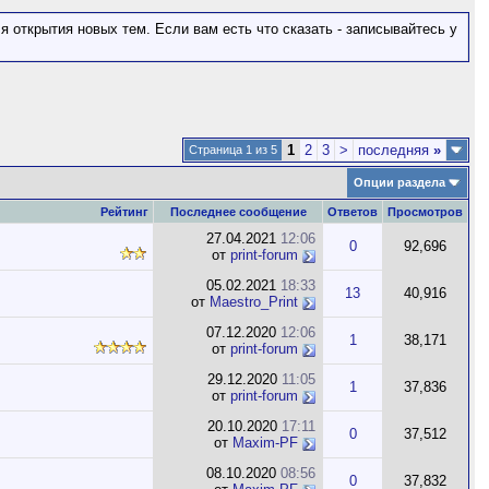
 открытия новых тем. Если вам есть что сказать - записывайтесь у
1
2
3
>
последняя
»
Страница 1 из 5
Опции раздела
Рейтинг
Последнее сообщение
Ответов
Просмотров
27.04.2021
12:06
0
92,696
от
print-forum
05.02.2021
18:33
13
40,916
от
Maestro_Print
07.12.2020
12:06
1
38,171
от
print-forum
29.12.2020
11:05
1
37,836
от
print-forum
20.10.2020
17:11
0
37,512
от
Maxim-PF
08.10.2020
08:56
0
37,832