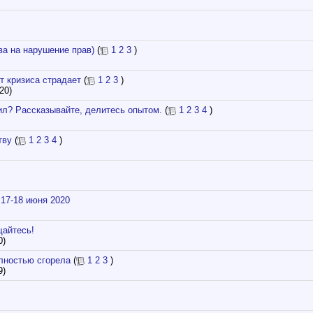
ва на нарушение прав)
(
1
2
3
)
т кризиса страдает
(
1
2
3
)
20)
л? Рассказывайте, делитесь опытом.
(
1
2
3
4
)
тву
(
1
2
3
4
)
 17-18 июня 2020
щайтесь!
0)
лностью сгорела
(
1
2
3
)
9)