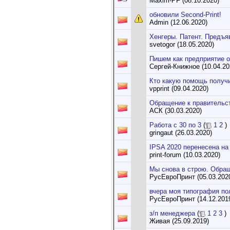
Maxim-PF (08.10.2020)
обновили Second-Print!
Admin (12.06.2020)
Хенгеры. Патент. Предъя
svetogor (18.05.2020)
Пишем как предприятие о
Сергей-Книжное (10.04.20
Кто какую помощь получи
vpprint (09.04.2020)
Обращение к правительс
АСК (30.03.2020)
Работа с 30 по 3
(
1
2
)
gringaut (26.03.2020)
IPSA 2020 перенесена на
print-forum (10.03.2020)
Мы снова в строю. Обра
РусЕвроПринт (05.03.202
вчера моя типография по
РусЕвроПринт (14.12.201
з/п менеджера
(
1
2
3
)
Живая (25.09.2019)