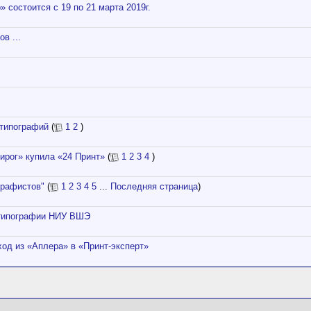
 состоится с 19 по 21 марта 2019г.
в ...
 типографий
(
1
2
)
ирог» купила «24 Принт»
(
1
2
3
4
)
графистов"
(
1
2
3
4
5
...
Последняя страница
)
в типографии НИУ ВШЭ
од из «Аплера» в «Принт-эксперт»