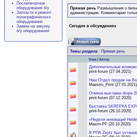
Послепечатное
оборудование б/у
Прямая речь
Размышления о бизне
Запчасти и ремонт
администрации. Комментарии тольк
полиграфического
оборудования
Сегодня в обсуждениях
Заявки на закупку
б/у оборудования
Темы раздела
: Прямая речь
Тема
/
Автор
Дополнительные возможно
print-forum (27.04.2021)
Наш Отдел продаж на Ва
Maestro_Print (27.01.2021)
Отмена выставки drupa 202
print-forum (07.12.2020)
Выставка SKREPKA EXPO 
print-forum (26.10.2020)
«Неделя инноваций Heide
Maxim-PF (20.10.2020)
В РПА Zeytz был установ