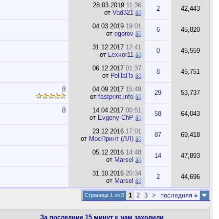
28.03.2019
11:36
2
42,443
от
Vad321
04.03.2019
19:01
6
45,820
от
egorov
31.12.2017
12:41
0
45,559
от
Lexkor11
06.12.2017
01:37
8
45,751
от
РеНаПэ
04.09.2017
15:48
29
53,737
от
fastprint.info
14.04.2017
00:51
58
64,043
от
Evgeny ChP
23.12.2016
17:01
87
69,418
от
МосПринт (ЛЛ)
05.12.2016
14:48
14
47,893
от
Marsel
31.10.2016
20:34
2
44,696
от
Marsel
1
2
3
>
последняя
»
Страница 1 из 5
За последние 15 минут к нам заходили