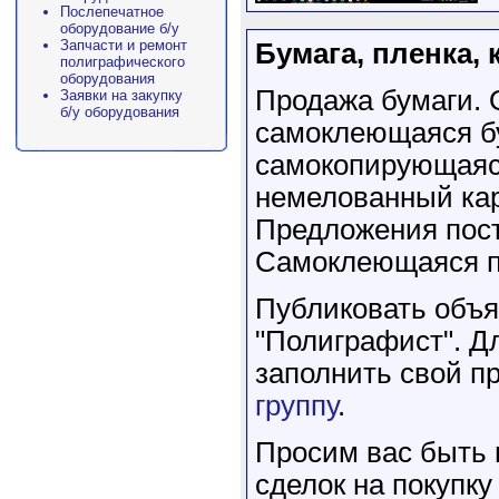
Послепечатное
оборудование б/у
Запчасти и ремонт
Бумага, пленка,
полиграфического
оборудования
Продажа бумаги. О
Заявки на закупку
б/у оборудования
самоклеющаяся бу
самокопирующаяся
немелованный карт
Предложения пост
Самоклеющаяся пл
Публиковать объя
"Полиграфист". Д
заполнить свой 
группу
.
Просим вас быть
сделок на покупку