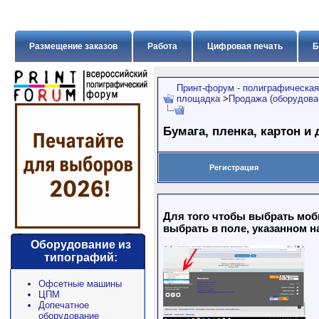
Размещение заказов
Работа
Цифровая печать
Б
Принт-форум - полиграфическая
площадка
>
Продажа (оборудован
Бумага, пленка, картон и
Регистрация
Для того чтобы выбрать моб
выбрать в поле, указанном н
Оборудование из
типографий:
Офсетные машины
ЦПМ
Допечатное
оборудование