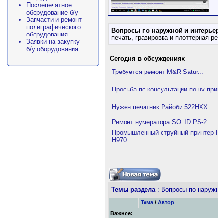
Послепечатное
оборудование б/у
Запчасти и ремонт
полиграфического
Вопросы по наружной и интерье
оборудования
печать, гравировка и плоттерная 
Заявки на закупку
б/у оборудования
Сегодня в обсуждениях
Требуется ремонт M&R Satur...
Просьба по консультации по uv при
Нужен печатник Райоби 522HXX
Ремонт нумератора SOLID PS-2
Промышленный струйный принтер H
H970...
Темы раздела
: Вопросы по наруж
Тема
/
Автор
Важное: