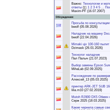
Важно:
Технологии и мат
ответы
(
1
2
3
4
5
...
По
Maxim-PF (16.07.2007)
Обсуждения:
Просьба по консультации
bwolf (05.08.2026)
Наладчик на машину Doc
bwolf (22.04.2026)
Mimaki ujv 100-160 пыли
Dzimask (26.01.2026)
Технолог наладчик
Пал Палыч (21.07.2023)
Выбор замены Epson Sure
MihaLab (02.09.2025)
Расхождение по размерам
Алексей_13 (05.03.2025)
принтер ARK-JET SUB 16
lilia.m10 (27.02.2019)
Mutoh RJ900 DX5 Обмен 
Серж 2025 (18.03.2025)
Какие чернила самые све