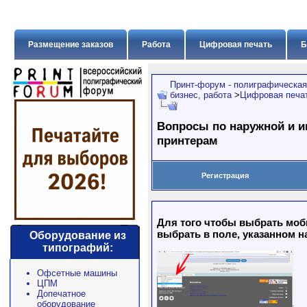
Размещение заказов
Работа
Цифровая печать
Б
Принт-форум - полиграфическая
бизнес, работа
>
Цифровая печат
Вопросы по наружной и 
принтерам
Регистрация
Для того чтобы выбрать моб
выбрать в поле, указанном н
Оборудование из
типографий:
Офсетные машины
ЦПМ
Допечатное
оборудование