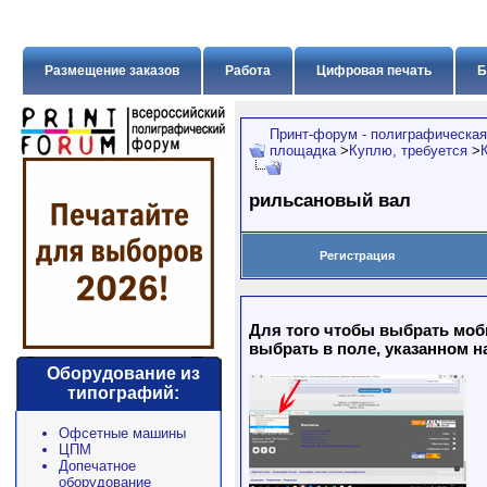
Размещение заказов
Работа
Цифровая печать
Б
Принт-форум - полиграфическая
площадка
>
Куплю, требуется
>
рильсановый вал
Регистрация
Для того чтобы выбрать моб
выбрать в поле, указанном н
Оборудование из
типографий:
Офсетные машины
ЦПМ
Допечатное
оборудование