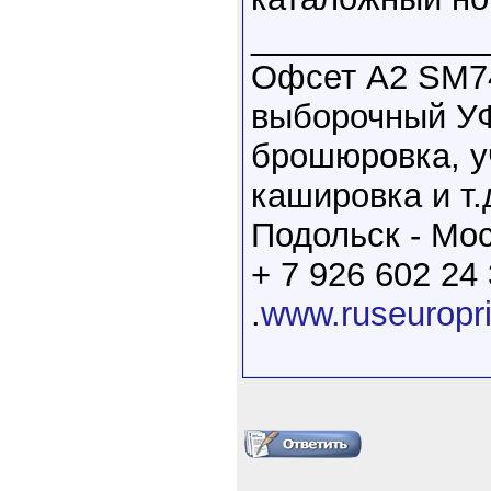
____________
Офсет А2 SM74
выборочный УФ
брошюровка, у
кашировка и т.
Подольск - Мос
+ 7 926 602 24
.
www.ruseuropr